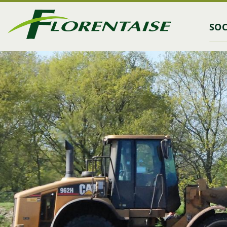
Go to
SOC
main
content